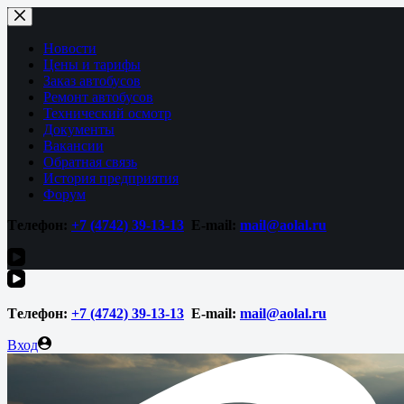
Перейти
к
сути
Новости
Цены и тарифы
Заказ автобусов
Ремонт автобусов
Технический осмотр
Документы
Вакансии
Обратная связь
История предприятия
Форум
Tелефон:
+7 (4742)
39-13-13
E-mail:
mail@aolal.ru
Tелефон:
+7 (4742)
39-13-13
E-mail:
mail@aolal.ru
Вход