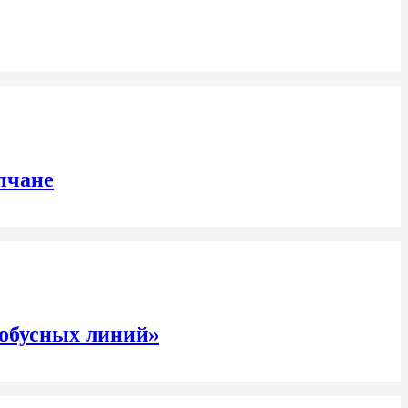
пчане
тобусных линий»