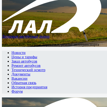
Липецкие автобусные линии
пассажирские, заказные перевозки, ремонт автотранспорта
Новости
Цены и тарифы
Заказ автобусов
Ремонт автобусов
Технический осмотр
Документы
Вакансии
Обратная связь
История предприятия
Форум