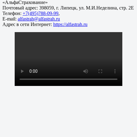
«АльфаСтрахование»
Почтовый адрес: 398059, г. Липецк, ул. М.И.Неделина, стр. 2Е
Телефон:
+7(495)788-09-99
,
E-mail:
alfastrah@alfastrah.ru
Адрес в сети Интернет:
https://alfastrah.ru