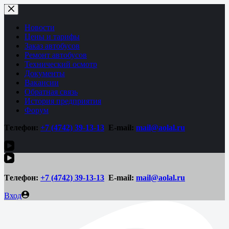
Перейти
к
сути
Новости
Цены и тарифы
Заказ автобусов
Ремонт автобусов
Технический осмотр
Документы
Вакансии
Обратная связь
История предприятия
Форум
Tелефон:
+7 (4742)
39-13-13
E-mail:
mail@aolal.ru
Tелефон:
+7 (4742)
39-13-13
E-mail:
mail@aolal.ru
Вход