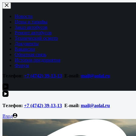
Перейти
к
сути
Новости
Цены и тарифы
Заказ автобусов
Ремонт автобусов
Технический осмотр
Документы
Вакансии
Обратная связь
История предприятия
Форум
Tелефон:
+7 (4742)
39-13-13
E-mail:
mail@aolal.ru
Tелефон:
+7 (4742)
39-13-13
E-mail:
mail@aolal.ru
Вход