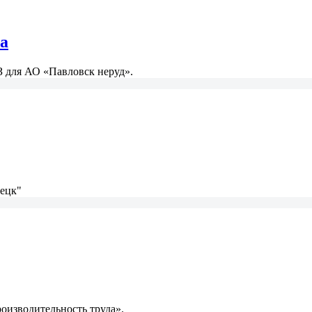
а
З для АО «Павловск неруд».
пецк"
оизводительность труда».