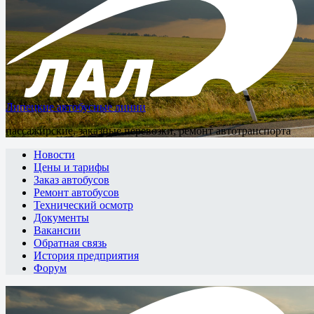
Липецкие автобусные линии
пассажирские, заказные перевозки, ремонт автотранспорта
Новости
Цены и тарифы
Заказ автобусов
Ремонт автобусов
Технический осмотр
Документы
Вакансии
Обратная связь
История предприятия
Форум