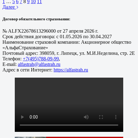
1
…
5
6
7
8
9
10
11
Далее
Договор обязательного страхования:
№ ALFX22678613296000 от 27 апреля 2026 г.
Срок действия договора: с 01.05.2026 по 30.04.2027
Наименование страховой компании: Акционерное общество
«АльфаСтрахование»
Почтовый адрес: 398059, г. Липецк, ул. М.И.Неделина, стр. 2Е
Телефон:
+7(495)788-09-99
,
E-mail:
alfastrah@alfastrah.ru
Адрес в сети Интернет:
https://alfastrah.ru