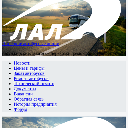
Липецкие автобусные линии
пассажирские, заказные перевозки, ремонт автотранспорта
Новости
Цены и тарифы
Заказ автобусов
Ремонт автобусов
Технический осмотр
Документы
Вакансии
Обратная связь
История предприятия
Форум