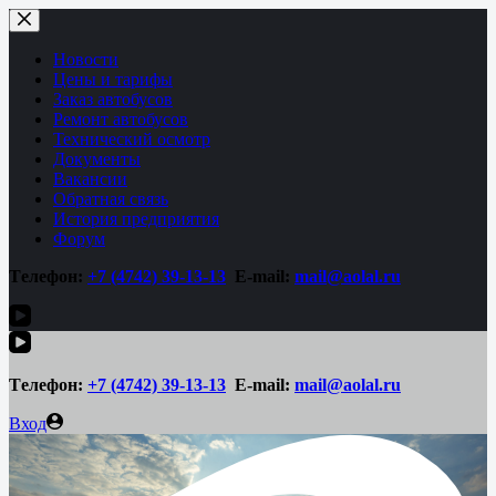
Перейти
к
сути
Новости
Цены и тарифы
Заказ автобусов
Ремонт автобусов
Технический осмотр
Документы
Вакансии
Обратная связь
История предприятия
Форум
Tелефон:
+7 (4742)
39-13-13
E-mail:
mail@aolal.ru
Tелефон:
+7 (4742)
39-13-13
E-mail:
mail@aolal.ru
Вход