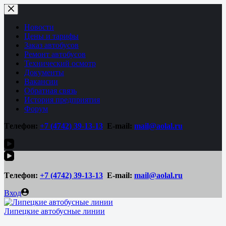
Перейти
к
сути
Новости
Цены и тарифы
Заказ автобусов
Ремонт автобусов
Технический осмотр
Документы
Вакансии
Обратная связь
История предприятия
Форум
Tелефон:
+7 (4742)
39-13-13
E-mail:
mail@aolal.ru
Tелефон:
+7 (4742)
39-13-13
E-mail:
mail@aolal.ru
Вход
Липецкие автобусные линии