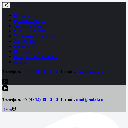
Перейти
к
сути
Новости
Цены и тарифы
Заказ автобусов
Ремонт автобусов
Технический осмотр
Документы
Вакансии
Обратная связь
История предприятия
Форум
Tелефон:
+7 (4742)
39-13-13
E-mail:
mail@aolal.ru
Tелефон:
+7 (4742)
39-13-13
E-mail:
mail@aolal.ru
Вход