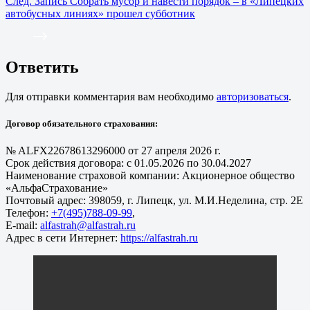
След.
Запись
Собрать мусор и навести порядок – в «Липецких
автобусных линиях» прошел субботник
Ответить
Для отправки комментария вам необходимо
авторизоваться
.
Договор обязательного страхования:
№ ALFX22678613296000 от 27 апреля 2026 г.
Срок действия договора: с 01.05.2026 по 30.04.2027
Наименование страховой компании: Акционерное общество
«АльфаСтрахование»
Почтовый адрес: 398059, г. Липецк, ул. М.И.Неделина, стр. 2Е
Телефон:
+7(495)788-09-99
,
E-mail:
alfastrah@alfastrah.ru
Адрес в сети Интернет:
https://alfastrah.ru