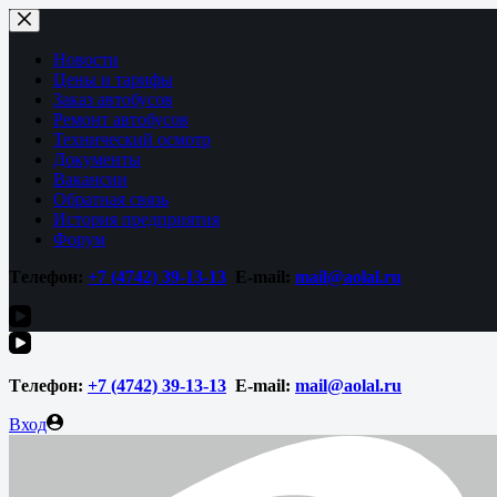
Перейти
к
сути
Новости
Цены и тарифы
Заказ автобусов
Ремонт автобусов
Технический осмотр
Документы
Вакансии
Обратная связь
История предприятия
Форум
Tелефон:
+7 (4742)
39-13-13
E-mail:
mail@aolal.ru
Tелефон:
+7 (4742)
39-13-13
E-mail:
mail@aolal.ru
Вход