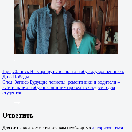
Пред.
Запись
На маршруты вышли автобусы, украшенные к
Дню Победы
След.
Запись
Будущие логисты, ремонтники и водители –
«Липецкие автобусные линии» провели экскурсию для
студентов
Ответить
Для отправки комментария вам необходимо
авторизоваться
.