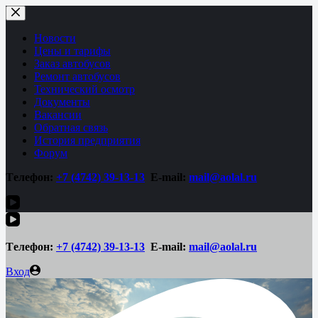
Перейти
к
сути
Новости
Цены и тарифы
Заказ автобусов
Ремонт автобусов
Технический осмотр
Документы
Вакансии
Обратная связь
История предприятия
Форум
Tелефон:
+7 (4742)
39-13-13
E-mail:
mail@aolal.ru
Tелефон:
+7 (4742)
39-13-13
E-mail:
mail@aolal.ru
Вход