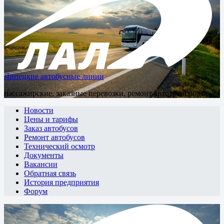
Липецкие автобусные линии
пассажирские, заказные перевозки, ремонт автотранспорта
Новости
Цены и тарифы
Заказ автобусов
Ремонт автобусов
Технический осмотр
Документы
Вакансии
Обратная связь
История предприятия
Форум