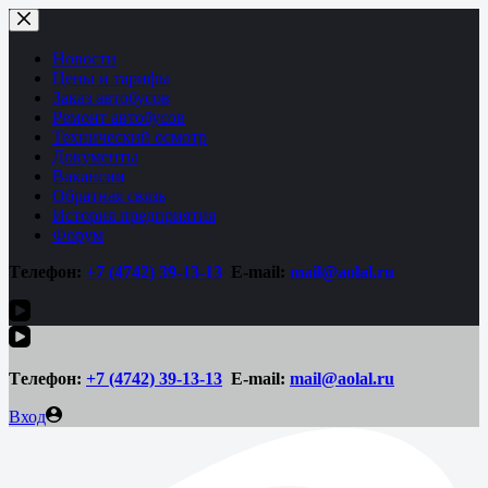
Перейти
к
сути
Новости
Цены и тарифы
Заказ автобусов
Ремонт автобусов
Технический осмотр
Документы
Вакансии
Обратная связь
История предприятия
Форум
Tелефон:
+7 (4742)
39-13-13
E-mail:
mail@aolal.ru
Tелефон:
+7 (4742)
39-13-13
E-mail:
mail@aolal.ru
Вход