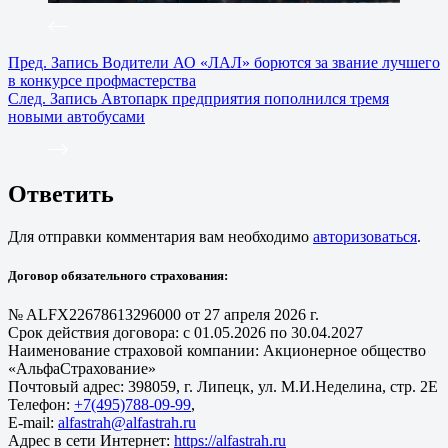
Пред.
Запись
Водители АО «ЛАЛ» борются за звание лучшего
в конкурсе профмастерства
След.
Запись
Автопарк предприятия пополнился тремя
новыми автобусами
Ответить
Для отправки комментария вам необходимо
авторизоваться
.
Договор обязательного страхования:
№ ALFX22678613296000 от 27 апреля 2026 г.
Срок действия договора: с 01.05.2026 по 30.04.2027
Наименование страховой компании: Акционерное общество
«АльфаСтрахование»
Почтовый адрес: 398059, г. Липецк, ул. М.И.Неделина, стр. 2Е
Телефон:
+7(495)788-09-99
,
E-mail:
alfastrah@alfastrah.ru
Адрес в сети Интернет:
https://alfastrah.ru