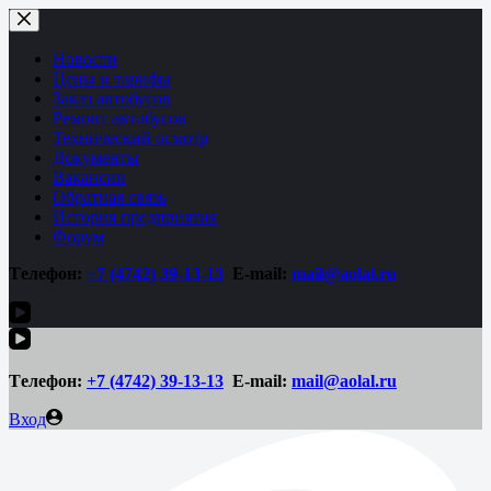
Перейти
к
сути
Новости
Цены и тарифы
Заказ автобусов
Ремонт автобусов
Технический осмотр
Документы
Вакансии
Обратная связь
История предприятия
Форум
Tелефон:
+7 (4742)
39-13-13
E-mail:
mail@aolal.ru
Tелефон:
+7 (4742)
39-13-13
E-mail:
mail@aolal.ru
Вход