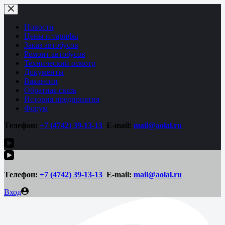
Перейти
к
сути
Новости
Цены и тарифы
Заказ автобусов
Ремонт автобусов
Технический осмотр
Документы
Вакансии
Обратная связь
История предприятия
Форум
Tелефон:
+7 (4742)
39-13-13
E-mail:
mail@aolal.ru
Tелефон:
+7 (4742)
39-13-13
E-mail:
mail@aolal.ru
Вход