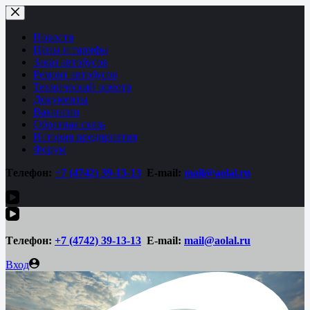
Перейти
к
сути
Новости
Цены и тарифы
Заказ автобусов
Ремонт автобусов
Технический осмотр
Документы
Вакансии
Обратная связь
История предприятия
Форум
Tелефон:
+7 (4742)
39-13-13
E-mail:
mail@aolal.ru
Tелефон:
+7 (4742)
39-13-13
E-mail:
mail@aolal.ru
Вход