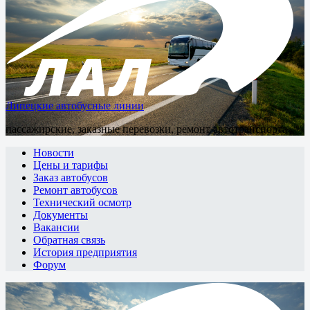
Липецкие автобусные линии
пассажирские, заказные перевозки, ремонт автотранспорта
Новости
Цены и тарифы
Заказ автобусов
Ремонт автобусов
Технический осмотр
Документы
Вакансии
Обратная связь
История предприятия
Форум